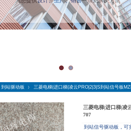
为您提供
设计、生产、销售
一条龙解决方案
到站驱动板
三菱电梯|进口梯|凌云PRO|2|3|S到站信号板MZP
》
三菱电梯|进口梯|凌云P
707
到站信号驱动板，可